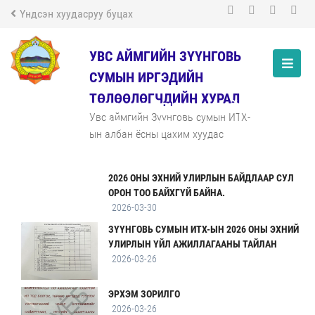
Үндсэн хуудасруу буцах
УВС АЙМГИЙН ЗҮҮНГОВЬ
СУМЫН ИРГЭДИЙН
ТӨЛӨӨЛӨГЧДИЙН ХУРАЛ
2026 ОНЫ НЭГДҮГЭЭР УЛИРЛЫН БАЙДЛААР
Увс аймгийн Зүүнговь сумын ИТХ-
ӨРГӨДӨЛ ГОМДЛЫН МЭДЭЭ
ын албан ёсны цахим хуудас
2026-03-30
2026 ОНЫ ЭХНИЙ УЛИРЛЫН БАЙДЛААР СУЛ
ОРОН ТОО БАЙХГҮЙ БАЙНА.
2026-03-30
ЗҮҮНГОВЬ СУМЫН ИТХ-ЫН 2026 ОНЫ ЭХНИЙ
УЛИРЛЫН ҮЙЛ АЖИЛЛАГААНЫ ТАЙЛАН
2026-03-26
ЭРХЭМ ЗОРИЛГО
2026-03-26