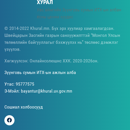
ХУРАЛ
Увс аймгийн Зүүнговь сумын ИТХ-ын албан
ёсны цахим хуудас
© 2014-2022 Khural.mn. Бүх эрх хуулиар хамгаалагдсан.
Швейцарын Засгийн газрын санхүүжилттэй “Монгол Улсын
төлөөллийн байгууллагыг бэхжүүлэх нь” төслөөс дэмжлэг
үзүүлэв.
Хөгжүүлсэн: Онлайнсолюшнс ХХК. 2020-2026он.
Зүүнговь сумын ИТХ-ын ажлын алба
Утас: 95777575
Э-Мэйл: bayantur@khural.uv.gov.mn
Сошиал холбоосууд