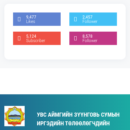
9,477
2,457
Likes
Follower
5,124
8,578
Subscriber
Follower
УВС АЙМГИЙН ЗҮҮНГОВЬ СУМЫН
ИРГЭДИЙН ТӨЛӨӨЛӨГЧДИЙН